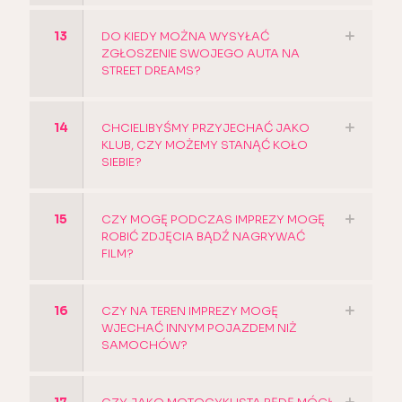
13
DO KIEDY MOŻNA WYSYŁAĆ
ZGŁOSZENIE SWOJEGO AUTA NA
STREET DREAMS?
14
CHCIELIBYŚMY PRZYJECHAĆ JAKO
KLUB, CZY MOŻEMY STANĄĆ KOŁO
SIEBIE?
15
CZY MOGĘ PODCZAS IMPREZY MOGĘ
ROBIĆ ZDJĘCIA BĄDŹ NAGRYWAĆ
FILM?
16
CZY NA TEREN IMPREZY MOGĘ
WJECHAĆ INNYM POJAZDEM NIŻ
SAMOCHÓW?