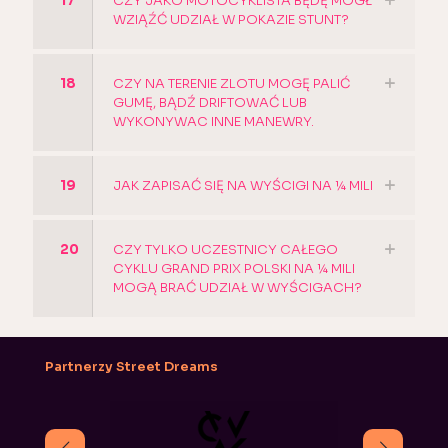
17
CZY JAKO MOTOCYKLISTA BĘDĘ MÓGŁ
WZIĄŹĆ UDZIAŁ W POKAZIE STUNT?
18
CZY NA TERENIE ZLOTU MOGĘ PALIĆ
GUMĘ, BĄDŹ DRIFTOWAĆ LUB
WYKONYWAC INNE MANEWRY.
19
JAK ZAPISAĆ SIĘ NA WYŚCIGI NA ¼ MILI
20
CZY TYLKO UCZESTNICY CAŁEGO
CYKLU GRAND PRIX POLSKI NA ¼ MILI
MOGĄ BRAĆ UDZIAŁ W WYŚCIGACH?
Partnerzy Street Dreams