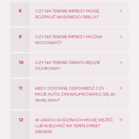
8
CZY NA TERENIE IMPREZY MOGĘ
ROZPALIĆ WŁĄSNEGO GRILLA?
9
CZY NA TERENIE IMPREZY MOŻNA
NOCOWAĆ?
10
CZY NA TERENIE OBIEKTU BĘDZIE
OCHRONA?
11
KIEDY DOSTANĘ ODPOWIEDŹ CZY
MOJE AUTO ZAKWALIFIKOWAŁO SIĘ do
strefy zlotu?
12
W JAKICH GODZINACH MOGĘ WEJŚĆ
LUB WJECHAĆ NA TEREN STREET
DREAMS