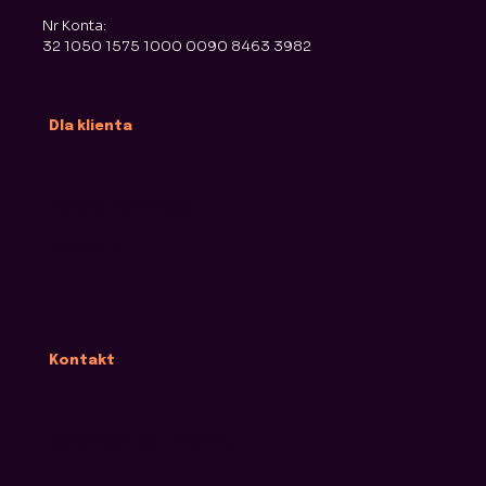
Nr Konta:
32 1050 1575 1000 0090 8463 3982
Dla klienta
Polityka Prywatności
Regulamin
Kontakt
kontakt@street-dreams.pl