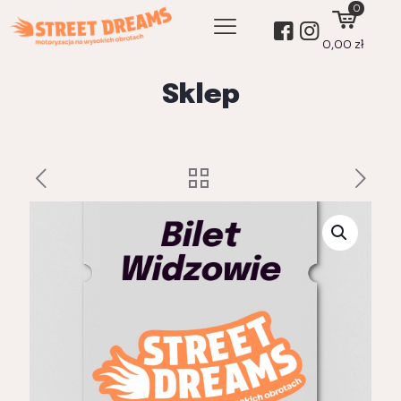
0
0,00 zł
Sklep