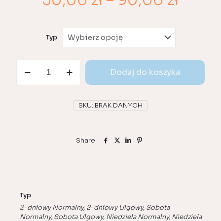
30,00
zł
–
90,00
zł
cen:
od
Typ
30,00
do
ilość
90,00
Dodaj do koszyka
Biled
Widza
Street
Dreams
SKU:
BRAK DANYCH
2026
Share
Typ
2-dniowy Normalny, 2-dniowy Ulgowy, Sobota
Normalny, Sobota Ulgowy, Niedziela Normalny, Niedziela