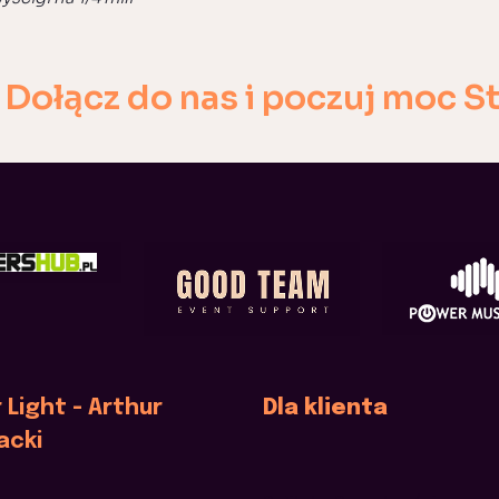
 Dołącz do nas i poczuj moc S
 Light - Arthur
Dla klienta
acki