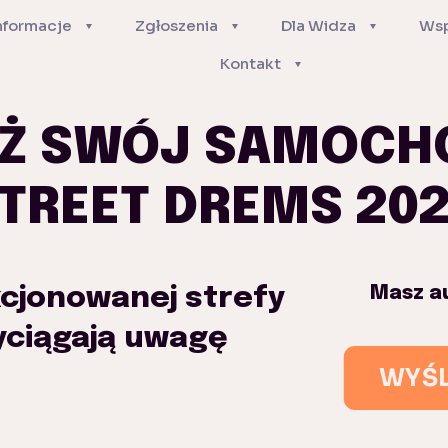
nformacje
Zgłoszenia
Dla Widza
Wsp
Kontakt
Ż SWÓJ SAMOCH
TREET DREMS 20
cjonowanej strefy
Masz a
yciągają uwagę
WYŚL