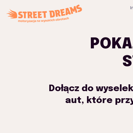
I
POKA
S
Dołącz do wyselek
aut, które prz