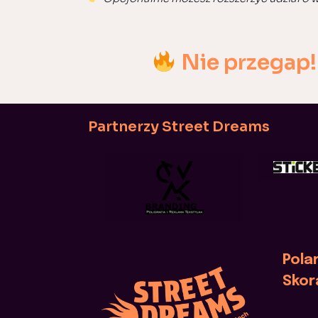
Nie przegap!
Partnerzy Street Dreams
Polar
Skor