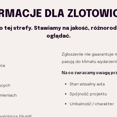
RMACJE DLA ZLOTOW
 tej strefy. Stawiamy na jakość, różnorod
oglądać.
Zgłoszenie nie gwarantuje m
pasują do klimatu wydarzeni
wca
Na co zwracamy uwagę prz
Stan wizualny auta
ących
Spójność projektu
żnieniach
Unikalność / charakter
a
ścigi na 1/4 mili