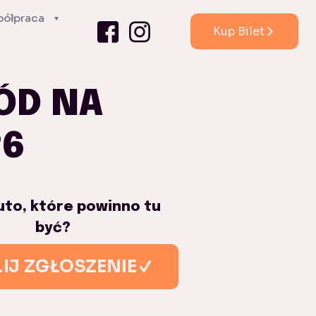
ółpraca
Kup Bilet
ÓD NA
26
uto, które powinno tu
być?
IJ ZGŁOSZENIE