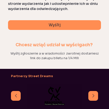
stronie wydarzenia jak i udostepnienie ich w dniu
wydarzenia dla odwiedzających.
Wyślij
Y
o
Chcesz wziąć udział w wyścigach?
ur
W
Wyślij zgłoszenie a w wiadomości zwrotnej dostaniesz
e
link do zakupu biletu na 1/4 Mili
b
si
t
e
Partnerzy Street Dreams
*