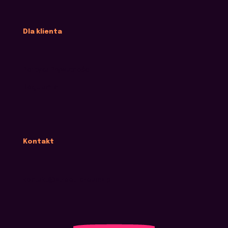
Dla klienta
Polityka Prywatności
Regulamin
Kontakt
kontakt@street-dreams.pl