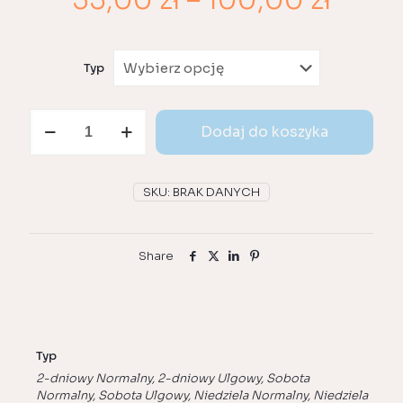
35,00
zł
–
100,00
zł
cen:
od
Typ
35,00
do
ilość
100,0
Dodaj do koszyka
Bilet
Widza
Street
Dreams
SKU:
BRAK DANYCH
2026
Share
Typ
2-dniowy Normalny, 2-dniowy Ulgowy, Sobota
Normalny, Sobota Ulgowy, Niedziela Normalny, Niedziela