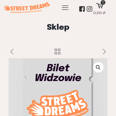
0
0,00 zł
Sklep